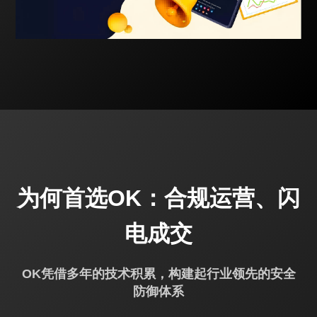
为何首选OK：合规运营、闪
电成交
OK凭借多年的技术积累，构建起行业领先的安全
防御体系